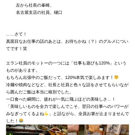
左から社長の峯崎、
名古屋支店の社員、樋口
……さて！
真面目なお仕事の話のあとは、お待ちかね（？）のグルメについ
てです！笑
エラン社員のモットーの一つには「仕事も遊びも120%」という
ものがあります。
もちろん出張中のご飯だって、120%本気で楽しみます！
冷麺や焼肉などなど、社長と社員と色々な話をさせてもらいなが
ら囲んだご飯は本当に格別でした。
一口食べた瞬間に、疲れが一気に飛ぶほどの美味しさ…！
「美味しいものを全力で楽しんでこそ、翌日の仕事へのパワーが
みなぎってくるよね
」と話ながら、全員お箸が止まりませんで
した！