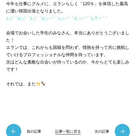
今年も仕事にグルメに、エランらしく「120％」を体現した最高
に濃い韓国出張となりました。
♪.::’゜☆.::’゜♪.::’゜☆.::・’゜♪.::・’゜☆.::・’゜♪.:*:・’゜
会場でお会いした学生のみなさん、本当にありがとうございまし
た！
エランでは、これからも国籍を問わず、情熱を持って共に挑戦し
ていけるプロフェッショナルな仲間を待っています。
次はどんな素敵な出会いが待っているのか、今からとても楽しみ
です！
それでは、また
前の記事
記事一覧に戻る
次の記事