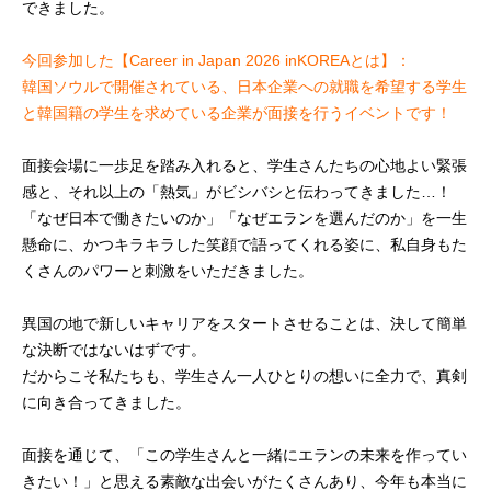
できました。
今回参加した【Career in Japan 2026 inKOREAとは】：
韓国ソウルで開催されている、日本企業への就職を希望する学生
と韓国籍の学生を求めている企業が面接を行うイベントです！
面接会場に一歩足を踏み入れると、学生さんたちの心地よい緊張
感と、それ以上の「熱気」がビシバシと伝わってきました…！
「なぜ日本で働きたいのか」「なぜエランを選んだのか」を一生
懸命に、かつキラキラした笑顔で語ってくれる姿に、私自身もた
くさんのパワーと刺激をいただきました。
異国の地で新しいキャリアをスタートさせることは、決して簡単
な決断ではないはずです。
だからこそ私たちも、学生さん一人ひとりの想いに全力で、真剣
に向き合ってきました。
面接を通じて、「この学生さんと一緒にエランの未来を作ってい
きたい！」と思える素敵な出会いがたくさんあり、今年も本当に