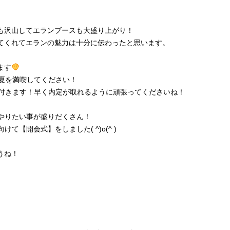
も沢山してエランブースも大盛り上がり！
てくれてエランの魅力は十分に伝わったと思います。
ます
の夏を満喫してください！
が付きます！早く内定が取れるように頑張ってくださいね！
、やりたい事が盛りだくさん！
て【開会式】をしました( ^)o(^ )
うね！