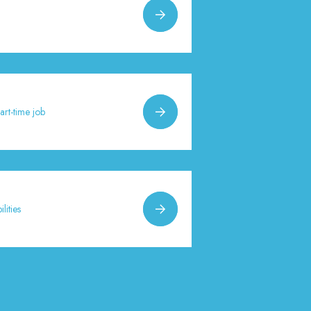
art-time job
lities