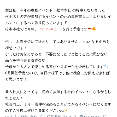
実は私、今年の春夏イベント in松本本社 の幹事となりました！
何十名もの方が参加するイベントのため責任重大…！より良いイ
ベントにするべく張り切っています
松本本社では今年、
バーベキュー
を行う予定です
但し、お肉を焼いて終わり…ではありません。＋αとなる企画を
構想中です！
少しだけお伝えすると…不要になったけど捨てるには忍びない
品々を持ち寄る譲渡会や、
子供から大人まで楽しめる遊びやスポーツを企画しています
6月開催予定なので、当日の様子はま他の機会にお伝えできれば
と思います！
新入社員にとっては、初めて参加する社内イベントになるかもし
れません！
社員同士、より一層仲を深めることができるイベントになります
ので入社後はぜひご参加くださいね
(もちろん強制ではなく、任意参加ですのでご安心ください！)