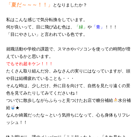
「夏だ～～～！！」
となりましたか？
私はこんな感じで気分転換をしています。
何が良いって、目に飛び込む色は、
「緑」
や
「青」
！！！
「目にやさしい」
と言われている色です。
就職活動や学校の課題で、スマホやパソコンを使っての時間が増
えているかと思います。
でもそれ超キケン！！！
たくさん取り組んだ分、みなさんの実りにはなっていますが、頭
や目は結構疲れていることも・・・
そんな時は、少しだけ、外に目を向けて、自然を見たり遠くの景
色を見てみたりしてみてくださいね！
ついでに散歩しながらふらっと見つけたお店で糖分補給
水分補
給
★
なんか綺麗だったな～という気持ちになって、心も身体もリフレ
ッシュ！！
休み明けに、課のメンバーに「ここ行ったよ～」「あれ見たよ