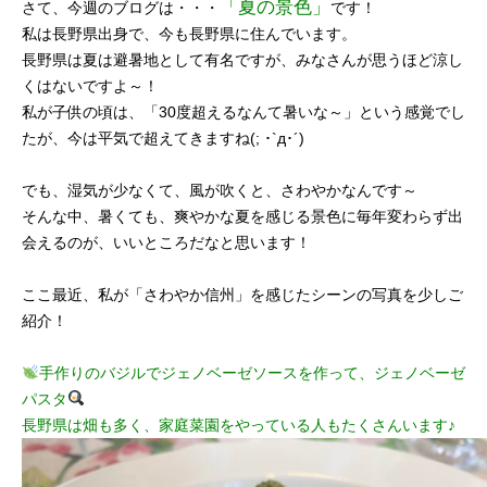
「夏の景色」
さて、今週のブログは・・
・
です！
私は長野県出身で、今も長野県に住んでいます。
長野県は夏は避暑地として有名ですが、みなさんが思うほど涼し
くはないですよ～！
私が子供の頃は、「30度超えるなんて暑いな～」という感覚でし
たが、今は平気で超えてきますね(; ･`д･´)
でも、湿気が少なくて、風が吹くと、さわやかなんです～
そんな中、暑くても、爽やかな夏を感じる景色に毎年変わらず出
会えるのが、いいところだなと思います！
ここ最近、私が「さわやか信州」を感じたシーンの写真を少しご
紹介！
手作りのバジルでジェノベーゼソースを作って、ジェノベーゼ
パスタ
長野県は畑も多く、家庭菜園をやっている人もたくさんいます♪